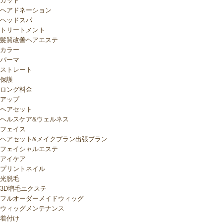
カット
ヘアドネーション
ヘッドスパ
トリートメント
髪質改善ヘアエステ
カラー
パーマ
ストレート
保護
ロング料金
アップ
ヘアセット
ヘルスケア&ウェルネス
フェイス
ヘアセット&メイクプラン出張プラン
フェイシャルエステ
アイケア
プリントネイル
光脱毛
3D増毛エクステ
フルオーダーメイドウィッグ
ウィッグメンテナンス
着付け