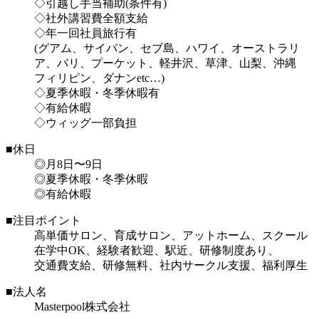
◇引越し手当補助(条件有)
◇社外講習費全額支給
◇年一回社員旅行有
(グアム、サイパン、セブ島、ハワイ、オーストラリ
ア、バリ、プーケット、軽井沢、草津、山梨、沖縄
フィリピン、ダナンetc…)
◇夏季休暇・冬季休暇有
◇有給休暇
◇ウィッグ一部負担
■休日
◎月8日〜9日
◎夏季休暇・冬季休暇
◎有給休暇
■注目ポイント
高単価サロン、育成サロン、アットホーム、スクール
在学中OK、経験者歓迎、駅近、研修制度あり、
交通費支給、研修無料、社内サークル支援、福利厚生
■法人名
Masterpool株式会社