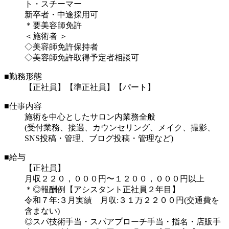
ト・スチーマー
新卒者・中途採用可
＊要美容師免許
＜施術者 ＞
◇美容師免許保持者
◇美容師免許取得予定者相談可
■勤務形態
【正社員】【準正社員】【パート】
■仕事内容
施術を中心としたサロン内業務全般
(受付業務、接遇、カウンセリング、メイク、撮影、
SNS投稿・管理、ブログ投稿・管理など)
■給与
【正社員】
月収２２０，０００円〜１２００，０００円以上
＊◎報酬例【アシスタント正社員２年目】
令和７年:３月実績 月収:３１万２２００円(交通費を
含まない)
◎スパ技術手当・スパアプローチ手当・指名・店販手