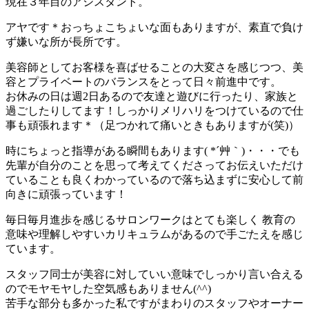
現在３年目のアシスタント。
アヤです＊おっちょこちょいな面もありますが、素直で負け
ず嫌いな所が長所です。
美容師としてお客様を喜ばせることの大変さを感じつつ、美
容とプライベートのバランスをとって日々前進中です。
お休みの日は週2日あるので友達と遊びに行ったり、家族と
過ごしたりしてます！しっかりメリハリをつけているので仕
事も頑張れます＊（足つかれて痛いときもありますが(笑)）
時にちょっと指導がある瞬間もあります( *´艸｀)・・・でも
先輩が自分のことを思って考えてくださってお伝えいただけ
ていることも良くわかっているので落ち込まずに安心して前
向きに頑張っています！
毎日毎月進歩を感じるサロンワークはとても楽しく 教育の
意味や理解しやすいカリキュラムがあるので手ごたえを感じ
ています。
スタッフ同士が美容に対していい意味でしっかり言い合える
のでモヤモヤした空気感もありません(^^)
苦手な部分も多かった私ですがまわりのスタッフやオーナー