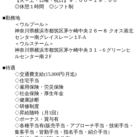
【火～土・日曜・祝日】９：００～１９：００
◎休憩１時間 ◎シフト制
■勤務地
＜ウルプール＞
神奈川県横浜市都筑区茅ケ崎中央２６ー８ クオス港北
センター南グレイスレーン１F‐A
＜ウルスチーム＞
神奈川県横浜市都筑区茅ケ崎中央３１－6 グリーンヒ
ルセンター南２F
■待遇
◇交通費支給(15,000円/月迄)
◇住宅手当
◇雇用保険・労災保険
◇社会保険・厚生年金
◇健康診断
◇研修制度
◇昇給随時（月1回）
◇ボーナス・賞与有
◇各種手当有(販売手当・アプローチ手当・技術手当・
集客手当・皆勤手当・指名手当・紹介手当）