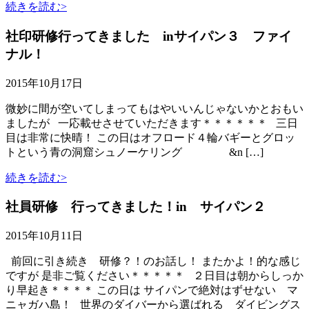
続きを読む>
社印研修行ってきました inサイパン３ ファイ
ナル！
2015年10月17日
微妙に間が空いてしまってもはやいいんじゃないかとおもい
ましたが 一応載せさせていただきます＊＊＊＊＊＊ 三日
目は非常に快晴！ この日はオフロード４輪バギーとグロッ
トという青の洞窟シュノーケリング &n […]
続きを読む>
社員研修 行ってきました！in サイパン２
2015年10月11日
前回に引き続き 研修？！のお話し！ またかよ！的な感じ
ですが 是非ご覧ください＊＊＊＊＊ ２日目は朝からしっか
り早起き＊＊＊＊ この日は サイパンで絶対はずせない マ
ニャガハ島！ 世界のダイバーから選ばれる ダイビングス