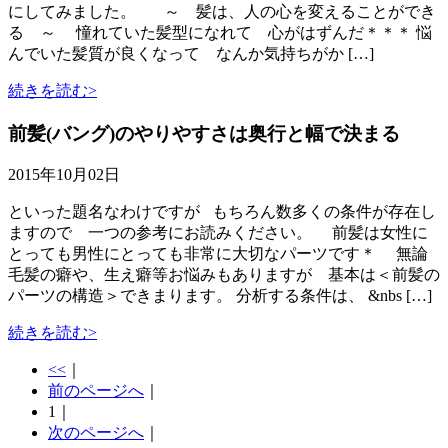
にしてみました。 ～ 髪は、人の心を変えることができ
る ～ 憧れていた髪型になれて 心がはずんだ＊＊＊ 悩
んでいた髪質が良くなって なんか気持ちがか […]
続きを読む>
前髪(バング)のやりやすさは奥行と幅で決まる
2015年10月02日
といった題名なわけですが もちろん数多くの条件が存在し
ますので 一つの参考にお読みください。 前髪は女性に
とっても男性にとっても非常に大切なパーツです＊ 無論
毛髪の癖や、生え癖等お悩みもありますが 基本は＜前髪の
パーツの構造＞できまります。 分析する条件は、 &nbs […]
続きを読む>
<<
｜
前のページへ
｜
1
｜
次のページへ
｜