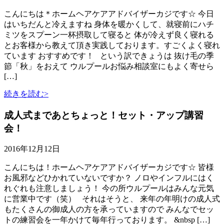
こんにちは＊ホームヘアケアアドバイザーカジです☆ 今日
はいちだんと冷えますね 身体を暖かくして、就寝前にハチ
ミツをスプーン一杯摂取して寝ると 体が冷えず良く寝れる
とお客様から教えて頂き実践しております。すごくよく寝れ
ています おすすめです！ という訳できょうは 抜け毛の季
節「秋」をおえて ウルプールお悩み相談室にもよく寄せら
[…]
続きを読む>
成人式まであとちょっと！セット・アップ講習
会！
2016年12月12日
こんにちは！ホームヘアケアアドバイザーカジです☆ 皆様
お風邪などひかれていないですか？ ノロやインフルにはく
れぐれも注意しましょう！ 今の所ウルプールはみんな元気
に営業中です（笑） それはそうと、 来年の年明けの成人式
もたくさんの御成人の方を承っていますので みんなでセッ
トの練習会を一年かけて毎年行っております。 &nbsp […]