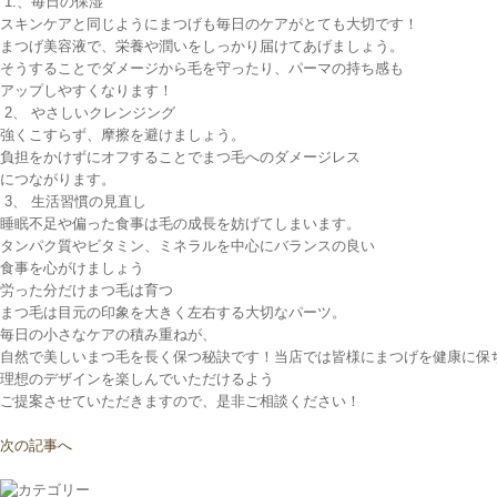
1.、毎日の保湿
スキンケアと同じようにまつげも毎日のケアがとても大切です！
まつげ美容液で、栄養や潤いをしっかり届けてあげましょう。
そうすることでダメージから毛を守ったり、パーマの持ち感も
アップしやすくなります！
2、 やさしいクレンジング
強くこすらず、摩擦を避けましょう。
負担をかけずにオフすることでまつ毛へのダメージレス
につながります。
3、 生活習慣の見直し
睡眠不足や偏った食事は毛の成長を妨げてしまいます。
タンパク質やビタミン、ミネラルを中心にバランスの良い
食事を心がけましょう
労った分だけまつ毛は育つ
まつ毛は目元の印象を大きく左右する大切なパーツ。
毎日の小さなケアの積み重ねが、
自然で美しいまつ毛を長く保つ秘訣です！当店では皆様にまつげを健康に保
理想のデザインを楽しんでいただけるよう
ご提案させていただきますので、是非ご相談ください！
次の記事へ