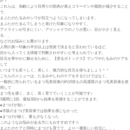
か？
これらは、加齢により目周りの筋肉が衰えコラーゲンや脂肪が減少すること
で、
まぶたのたるみやシワが目立つようになってしまいます。
まぶたがたるんでしまうと老けた印象になりやすく、
アイラインが引きにくい、アイシャドウのノリが悪い、目が小さく見え
る、、
などのお悩みにも繋がります。
人間の第一印象の半分以上は視覚で決まると言われているほど、
目から入ってくる情報で判断されやすいと考えられています。
目元を華やかに魅せるために、【塗るボトックス】でシワやたるみのケアを
して
いつまでも若々しく、美しく、魅力的な目元を保ちましょう＾＾
こちらのメニューは、たるみやしわのケアをするだけではなく、
一般的に売られているまつ毛美容液の約10倍もの高濃度のまつ毛美容液を使
用して
まつ毛を濃く、太く、長く育てていくことが可能です♪
3週間に1回、最短3回から効果を実感することができます。
●まつげが短い
●市販のまつげ美容液では効果を感じなかった
●まつげが細く、量も少なくなった
このようなお悩みがある方にもおすすめです☆
まぶたのケアと同時にまつげも育てて、より一層美しい目元に。。。