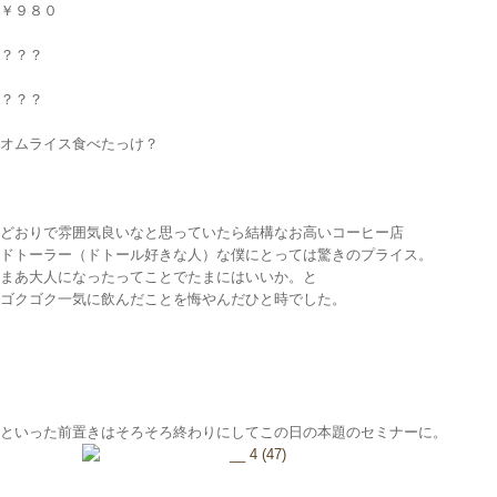
￥９８０
？？？
？？？
オムライス食べたっけ？
どおりで雰囲気良いなと思っていたら結構なお高いコーヒー店
ドトーラー（ドトール好きな人）な僕にとっては驚きのプライス。
まあ大人になったってことでたまにはいいか。と
ゴクゴク一気に飲んだことを悔やんだひと時でした。
といった前置きはそろそろ終わりにしてこの日の本題のセミナーに。