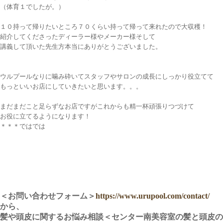
（体育１でしたが。）
１０持って帰りたいところ７０くらい持って帰って来れたので大収穫！
紹介してくださったディーラー様やメーカー様そして
講義して頂いた先生方本当にありがとうございました。
ウルプールなりに噛み砕いてスタッフやサロンの成長にしっかり役立てて
もっといいお店にしていきたいと思います。。。
まだまだこと足らずなお店ですがこれからも精一杯頑張りつづけて
お役に立てるようになります！
＊＊＊ではでは
＜お問い合わせフォーム＞
https://www.urupool.com/contact/
から、
髪や頭皮に関するお悩み相談＜センター南美容室の髪と頭皮の