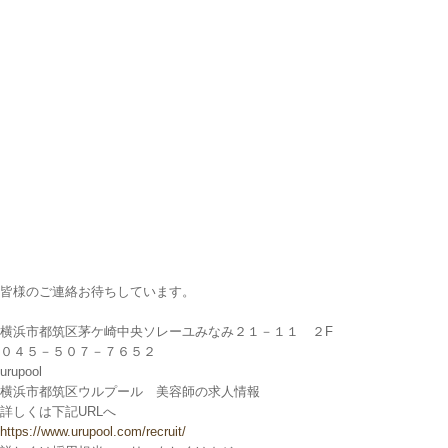
皆様のご連絡お待ちしています。
横浜市都筑区茅ケ崎中央ソレーユみなみ２１－１１ ２F
０４５－５０７－７６５２
urupool
横浜市都筑区ウルプール 美容師の求人情報
詳しくは下記URLへ
https://www.urupool.com/recruit/