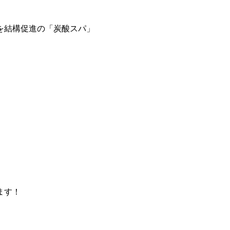
を結構促進の「炭酸スパ」
ます！