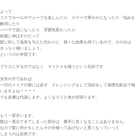
よって
コテでカールやウェーブを楽しんだり カラーで華やかになったり・悩みを
解消したり
パーマで楽になったり 雰囲気変わったり
綺麗に伸ばすのだって
髪に対して負荷を与えた代わりに 様々な効果を得ているので、その分は
きっちり補いましょう。
というのが本質です。
プラスにするのではなく マイナスを補うという目的です
女性の方であれば
一日のメイクの後には必ず クレンジングをして洗顔をして基礎化粧品で補
いますよね＊＊＊＊
でも皮膚は代謝します。よくなろうと体が頑張ります。
もう一度言います。
髪は一度出てきてしまった部分は 勝手に良くなることはありません。
なので髪に何かをしたらその分補ってあげないと悪くなっていって
しまうのは必然です。