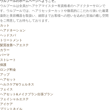
ウルプールのホームページへようこそ。
ウルプールは全員がヘアケアマイスター有資格者のヘアドクターサロンで
す。ウルプールでは、ヘアリセッターカットや徹底的にこだわり抜いた厳選
薬剤と美容機器を取扱い、細部までお客様への想いを込めた至福の癒し空間
をご用意してお待ちしております。
カット
ヘアドネーション
ヘッドスパ
トリートメント
髪質改善ヘアエステ
カラー
パーマ
ストレート
保護
ロング料金
アップ
ヘアセット
ヘルスケア&ウェルネス
フェイス
ヘアセット&メイクプラン出張プラン
フェイシャルエステ
アイケア
プリントネイル