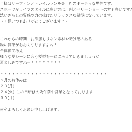
Ｔ様はサーフィンとトレイルランを楽しむスポーティな男性です。
スポーツがライフスタイルに多い方は、割とベリーショートの方も多いです
洗いざらしの質感や力の抜けたリラックスな髪型になっています。
（Ｔ様いつもありがとうございます＊）
これからの時期 お洋服もリネン素材や透け感のある
軽い質感がおおくなりますよね＊
全体像で考え
様々な夏シーンに合う髪型を一緒に考えていきましょう＠
夏楽しみですねー＊＊＊＊＊＊＊＊
＊＊＊＊＊＊＊＊＊＊＊＊＊＊＊＊＊＊＊＊＊＊＊＊＊＊＊＊
５月のお休みは
２３(月）
２４(火）この日研修の為午前中営業となっております
３０(月）
何卒よろしくお願い申し上げます。