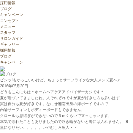
採用情報
ブログ
キャンペーン
コンセプト
メニュー
スタッフ
サロンガイド
ギャラリー
採用情報
ブログ
キャンペーン
ビシッ!もかっこいいけど、ちょっとサーフライクな大人メンズ夏ヘア
2016年05月20日
どうもこんにちは＊ホームヘアケアアドバイザーカジです＊
夏が近づいてきましたね。人それぞれですが夏が好きな方も多いはず
実は自分も夏が好きです。なにせ湘南出身の海ボーイですので
勿論サーフィンもボディーボードもできません。
クロールも息継ぎができないので６ｍくらいで立っちゃいます。
本気で溺れたこともありましたので浮き輪がないと海には入れません。
✖
魚になりたい。。。。。いやむしろ魚人・・