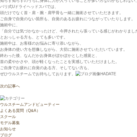
知らず知らずのうちに身体に力が入っていることが多い方なのかもしれない
バリ式Uドライヘッドスパでは、
頭だけでなく首・肩・腕・肩甲骨も一緒に施術させていただきます。
ご自身で自覚のない箇所も、自覚のあるお疲れにつながっていたりします。
施術中に、
「自分では気づかなかったけど、今押されたら張っている感じがわかりまし
とおっしゃる方も、とても多いです。
施術中は、お客様のお悩みに寄り添いながら、
お身体の使い方を想像しながら、大切に施術させていただいています。
終わった後、なんだかお身体がぽかぽかとした感覚と、
首の柔やかさや、頭が軽くなったことを実感していただけました。
ご自身でお疲れに自覚のある方、そしてない方も、
ぜひウルスチームでお待ちしております。
HADATE
次の記事へ
ウルスチームアンドビューティー
よくある質問（Q&A）
スクール
モデル募集
お知らせ
ブログ