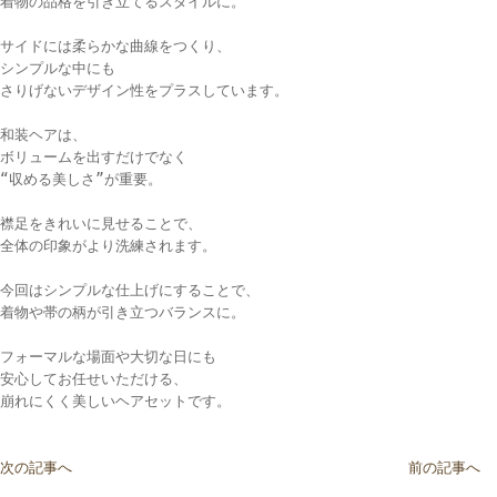
着物の品格を引き立てるスタイルに。

サイドには柔らかな曲線をつくり、

シンプルな中にも

さりげないデザイン性をプラスしています。

和装ヘアは、

ボリュームを出すだけでなく

“収める美しさ”が重要。

襟足をきれいに見せることで、

全体の印象がより洗練されます。

今回はシンプルな仕上げにすることで、

着物や帯の柄が引き立つバランスに。

フォーマルな場面や大切な日にも

安心してお任せいただける、

崩れにくく美しいヘアセットです。

次の記事へ
前の記事へ