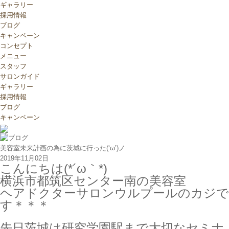
ギャラリー
採用情報
ブログ
キャンペーン
コンセプト
メニュー
スタッフ
サロンガイド
ギャラリー
採用情報
ブログ
キャンペーン
美容室未来計画の為に茨城に行った(‘ω’)ノ
2019年11月02日
こんにちは(*´ω｀*)
横浜市都筑区センター南の美容室
ヘアドクターサロンウルプールのカジで
す＊＊＊
先日茨城は研究学園駅まで大切なセミナ