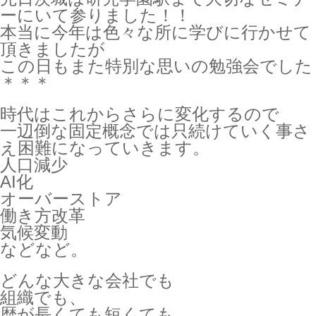
ーにいて参りました！！
本当に今年は色々な所に学びに行かせて
頂きましたが
この日もまた特別な思いの勉強会でした
＊＊＊
時代はこれからさらに変化するので
一辺倒な固定概念では只続けていく事さ
え困難になっていきます。
人口減少
AI化
オーバーストア
働き方改革
気候変動
などなど。
どんな大きな会社でも
組織でも、
歴が長くても短くても