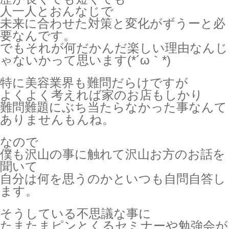
人一人とおんなじで
未来に合わせた対策と変化がずうーと必
要なんです。
でもそれが何だかんだ楽しい理由なんじ
ゃないかって思います(*´ω｀*)
特に美容業界も難問だらけですが
よくよく考えれば家のお店もしかり
難問難題にぶち当たらなかった事なんて
ありませんもんね。
なので
僕も沢山の事に触れて沢山お方のお話を
聞いて
自分は何を思うのかといつも自問自答し
ます。
そうしている不思議な事に
たまたまピンとくるセミナーや勉強会が