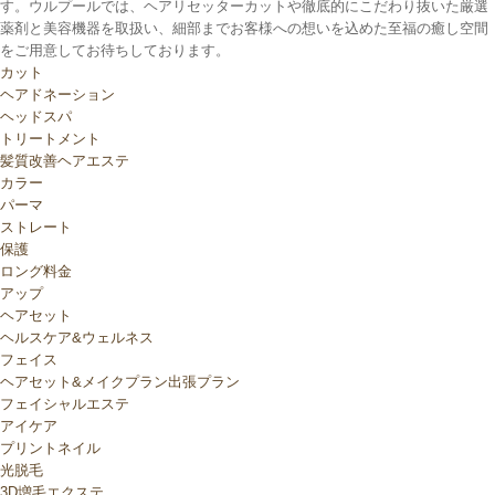
す。ウルプールでは、ヘアリセッターカットや徹底的にこだわり抜いた厳選
薬剤と美容機器を取扱い、細部までお客様への想いを込めた至福の癒し空間
をご用意してお待ちしております。
カット
ヘアドネーション
ヘッドスパ
トリートメント
髪質改善ヘアエステ
カラー
パーマ
ストレート
保護
ロング料金
アップ
ヘアセット
ヘルスケア&ウェルネス
フェイス
ヘアセット&メイクプラン出張プラン
フェイシャルエステ
アイケア
プリントネイル
光脱毛
3D増毛エクステ