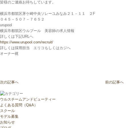
皆様のご連絡お待ちしています。
横浜市都筑区茅ケ崎中央ソレーユみなみ２１－１１ ２F
０４５－５０７－７６５２
urupool
横浜市都筑区ウルプール 美容師の求人情報
詳しくは下記URLへ
https://www.urupool.com/recruit/
詳しくは採用担当 エリコもしくはカジへ
オーナー梶
次の記事へ
前の記事へ
ウルスチームアンドビューティー
よくある質問（Q&A）
スクール
モデル募集
お知らせ
ブログ