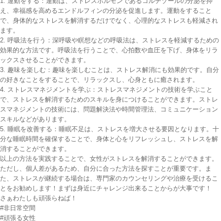
1. 運動をする：運動は、ストレスホルモンであるコルチゾールの分泌を抑
え、幸福感を高めるエンドルフィンの分泌を促進します。運動をすること
で、身体的なストレスを解消するだけでなく、心理的なストレスも軽減され
ます。
2. 呼吸法を行う：深呼吸や瞑想などの呼吸法は、ストレスを軽減するための
効果的な方法です。呼吸法を行うことで、心拍数や血圧を下げ、身体をリラ
ックスさせることができます。
3. 趣味を楽しむ：趣味を楽しむことは、ストレス解消にも効果的です。自分
の好きなことをすることで、リラックスし、心身ともに癒されます。
4. ストレスマネジメントを学ぶ：ストレスマネジメントの技術を学ぶこと
で、ストレスを解消するためのスキルを身につけることができます。ストレ
スマネジメントの技術には、問題解決法や時間管理法、コミュニケーション
スキルなどがあります。
5. 睡眠を改善する：睡眠不足は、ストレスを増大させる要因となります。十
分な睡眠時間を確保することで、身体と心をリフレッシュし、ストレスを解
消することができます。
以上の方法を実践することで、女性がストレスを解消することができます。
ただし、個人差があるため、自分に合った方法を探すことが重要です。ま
た、ストレスが継続する場合は、専門家のカウンセリングや治療を受けるこ
とをお勧めします！まずは身近にチャレンジ出来ることからが大事です！
さぁわたしも頑張らねば！
#非日常空間
#頑張る女性