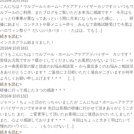
2016年10月24日
こんにちは＊ウルプール☆ホームヘアケアアドバイザーカジです☆ いつもウ
ルプールのご利用、またブログをご覧いただき本当に感謝です＊ 今月はち
ょっと行事事が重なってあっという間に月末になっちゃった感じ。。。。 研
修に始まり、コンテストや新メニュー作り、みんなで資格試験受けて今度は
ハロウィン祭り＊ だいぶバタバタ・・・たはは。でも […]
続きを読む>
インスタグラム始まりました！
2016年10月18日
どうもこんにちは！ウルプール・ホームヘアケアアドバイザー カジです＊
皆様お元気ですか？暖かくしてくださいね＊お風邪ひかないように―！ ＜セ
ンター南美容室の髪と頭皮のお悩み相談室＞ から最近多くのお悩みご相談頂
きありがとうございます＊ ご返信に２日程いただく場合がございますが何卒
よろしくお願い申し上げます＊＊＊ […]
続きを読む>
研修に行って感じた３つの感謝＊＊＊
2016年10月13日
ジャーン！ちょっと日がたっちゃいましたが こんにちは＊ホームへアケアア
ドバイザーカジです＠＠＠ 先日は長期の研修に行かせて頂きありがとうござ
いました また、 ご変更等して頂いたお客様にはご迷惑おかけいたしました*
また、心より感謝しております＊＊＊ 今回はちょっと大きく羽ばたいて
憧れのハワイに。。。（もういけない […]
続きを読む>