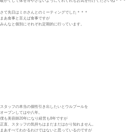
暖かくして体を冷やさないようにくれぐれもお気を付けくださいね＊＊＊
さて先日はミホさんとのミーティングでした＊＊＊
まあ食事と言えば食事ですが
みんなと個別にそれぞれ定期的に行っています。
スタッフの本当の個性引き出したいとウルプールを
オープンしてはや八年。
僕も美容師20年になり経営も8年ですが
正直、スタッフの気持ちはまだまだはかり知れません。
まあすべてわかるわけではないと思っているのですが