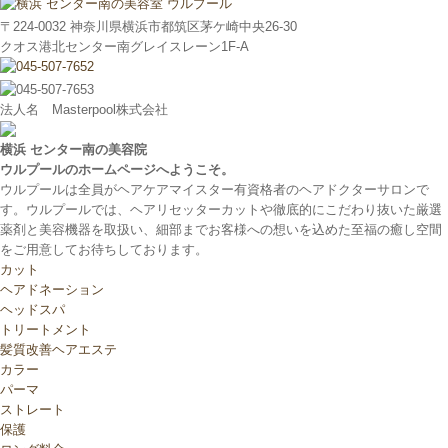
〒224-0032 神奈川県横浜市都筑区茅ケ崎中央26-30
クオス港北センター南グレイスレーン1F‐A
法人名 Masterpool株式会社
横浜 センター南の美容院
ウルプールのホームページへようこそ。
ウルプールは全員がヘアケアマイスター有資格者のヘアドクターサロンで
す。ウルプールでは、ヘアリセッターカットや徹底的にこだわり抜いた厳選
薬剤と美容機器を取扱い、細部までお客様への想いを込めた至福の癒し空間
をご用意してお待ちしております。
カット
ヘアドネーション
ヘッドスパ
トリートメント
髪質改善ヘアエステ
カラー
パーマ
ストレート
保護